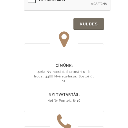
KÜLDÉS
CÍMÜNK:
4262 Nyíracsád, Szatmári u. 6.
Iroda: 4400 Nyíregyháza, Sóstói út
61.
NYITVATARTÁS:
Hétfő-Péntek: 8-16