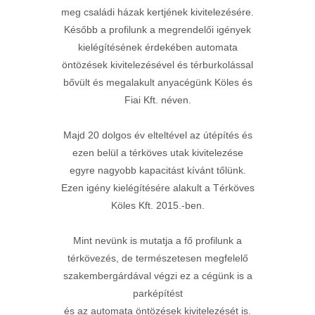
meg családi házak kertjének kivitelezésére.
Később a profilunk a megrendelői igények
kielégítésének érdekében automata
öntözések kivitelezésével és térburkolással
bővült és megalakult anyacégünk Köles és
Fiai Kft. néven.
Majd 20 dolgos év elteltével az útépítés és
ezen belül a térköves utak kivitelezése
egyre nagyobb kapacitást kívánt tőlünk.
Ezen igény kielégítésére alakult a Térköves
Köles Kft. 2015.-ben.
Mint nevünk is mutatja a fő profilunk a
térkövezés, de természetesen megfelelő
szakembergárdával végzi ez a cégünk is a
parképítést
és az automata öntözések kivitelezését is.