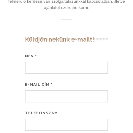
felmerülő kérdése van szolgáltatásunkkal kapcsolatban, illetve
ajánlatot szeretne kérni.
Küldjön nekünk e-mailt!
NÉV
*
E-MAIL CÍM
*
TELEFONSZÁM