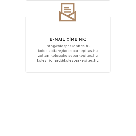
E-MAIL CÍMEINK:
info@kolesparkepites.hu
koles.zoltan@kolesparkepites.hu
zoltan.koles@kolesparkepites.hu
koles.richard@kolesparkepites.hu