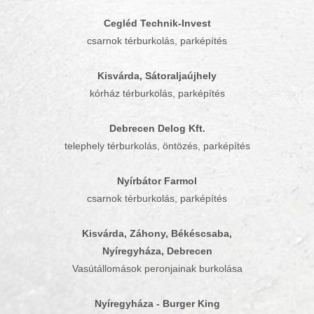
Cegléd Technik-Invest
csarnok térburkolás, parképítés
Kisvárda, Sátoraljaújhely
kórház térburkolás, parképítés
Debrecen Delog Kft.
telephely térburkolás, öntözés, parképítés
Nyírbátor Farmol
csarnok térburkolás, parképítés
Kisvárda, Záhony, Békéscsaba,
Nyíregyháza, Debrecen
Vasútállomások peronjainak burkolása
Nyíregyháza - Burger King