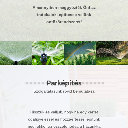
Amennyiben meggyőzték Önt az
indokaink, építtesse velünk
öntözőrendszerét!
Parképítés
Szolgáltatásunk rövid bemutatása
Hisszük és valljuk, hogy ha egy kertet
odafigyeléssel és hozzáértéssel építünk
meg, akkor az összefonódva a házunkkal