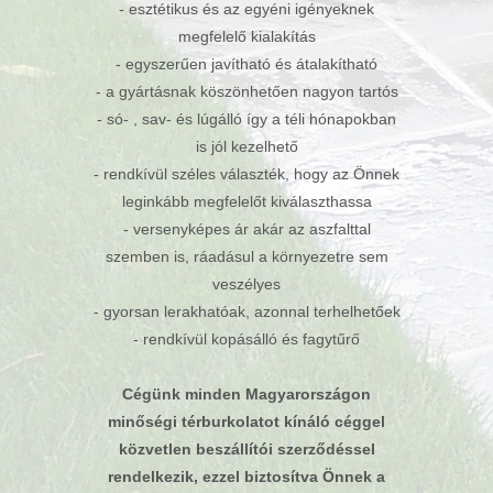
- esztétikus és az egyéni igényeknek
megfelelő kialakítás
- egyszerűen javítható és átalakítható
- a gyártásnak köszönhetően nagyon tartós
- só- , sav- és lúgálló így a téli hónapokban
is jól kezelhető
- rendkívül széles választék, hogy az Önnek
leginkább megfelelőt kiválaszthassa
- versenyképes ár akár az aszfalttal
szemben is, ráadásul a környezetre sem
veszélyes
- gyorsan lerakhatóak, azonnal terhelhetőek
- rendkívül kopásálló és fagytűrő
Cégünk minden Magyarországon
minőségi térburkolatot kínáló céggel
közvetlen beszállítói szerződéssel
rendelkezik, ezzel biztosítva Önnek a