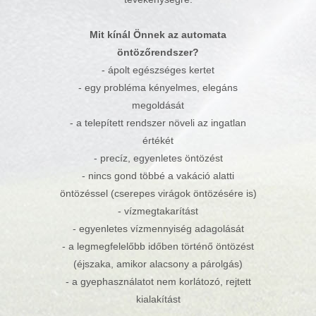
Mit kínál Önnek az automata
öntözőrendszer?
- ápolt egészséges kertet
- egy probléma kényelmes, elegáns
megoldását
- a telepített rendszer növeli az ingatlan
értékét
- precíz, egyenletes öntözést
- nincs gond többé a vakáció alatti
öntözéssel (cserepes virágok öntözésére is)
- vízmegtakarítást
- egyenletes vízmennyiség adagolását
- a legmegfelelőbb időben történő öntözést
(éjszaka, amikor alacsony a párolgás)
- a gyephasználatot nem korlátozó, rejtett
kialakítást